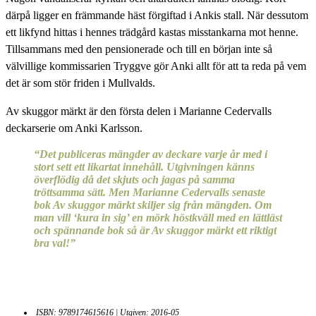
därpå ligger en främmande häst förgiftad i Ankis stall. När dessutom
ett likfynd hittas i hennes trädgård kastas misstankarna mot henne.
Tillsammans med den pensionerade och till en början inte så
välvillige kommissarien Tryggve gör Anki allt för att ta reda på vem
det är som stör friden i Mullvalds.
Av skuggor märkt är den första delen i Marianne Cedervalls
deckarserie om Anki Karlsson.
“Det publiceras mängder av deckare varje år med i
stort sett ett likartat innehåll. Utgivningen känns
överflödig då det skjuts och jagas på samma
tröttsamma sätt. Men Marianne Cedervalls senaste
bok Av skuggor märkt skiljer sig från mängden. Om
man vill ‘kura in sig’ en mörk höstkväll med en lättläst
och spännande bok så är Av skuggor märkt ett riktigt
bra val!”
ISBN: 9789174615616 | Utgiven: 2016-05