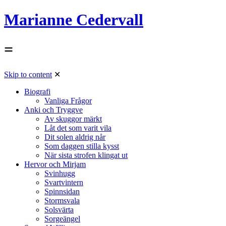
Marianne Cedervall
=
Skip to content
✕
Biografi
Vanliga Frågor
Anki och Tryggve
Av skuggor märkt
Låt det som varit vila
Dit solen aldrig når
Som daggen stilla kysst
När sista strofen klingat ut
Hervor och Mirjam
Svinhugg
Svartvintern
Spinnsidan
Stormsvala
Solsvärta
Sorgeängel