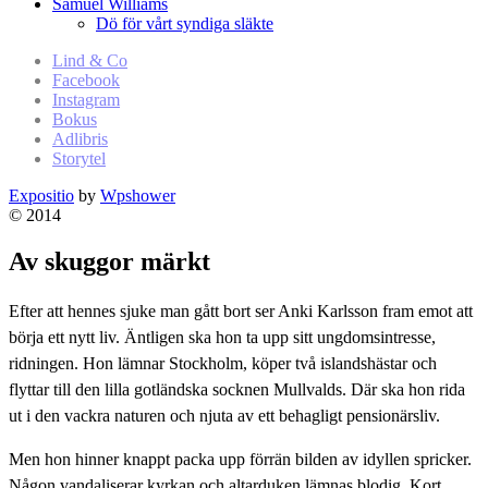
Samuel Williams
Dö för vårt syndiga släkte
Lind & Co
Facebook
Instagram
Bokus
Adlibris
Storytel
Expositio
by
Wpshower
© 2014
Av skuggor märkt
Efter att hennes sjuke man gått bort ser Anki Karlsson fram emot att
börja ett nytt liv. Äntligen ska hon ta upp sitt ungdomsintresse,
ridningen. Hon lämnar Stockholm, köper två islandshästar och
flyttar till den lilla gotländska socknen Mullvalds. Där ska hon rida
ut i den vackra naturen och njuta av ett behagligt pensionärsliv.
Men hon hinner knappt packa upp förrän bilden av idyllen spricker.
Någon vandaliserar kyrkan och altarduken lämnas blodig. Kort